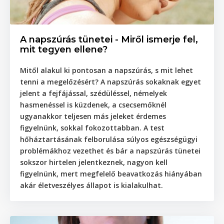
A napszúrás tünetei - Miről ismerje fel,
mit tegyen ellene?
Mitől alakul ki pontosan a napszúrás, s mit lehet
tenni a megelőzésért? A napszúrás sokaknak egyet
jelent a fejfájással, szédüléssel, némelyek
hasmenéssel is küzdenek, a csecsemőknél
ugyanakkor teljesen más jeleket érdemes
figyelnünk, sokkal fokozottabban. A test
hőháztartásának felborulása súlyos egészségügyi
problémákhoz vezethet és bár a napszúrás tünetei
sokszor hirtelen jelentkeznek, nagyon kell
figyelnünk, mert megfelelő beavatkozás hiányában
akár életveszélyes állapot is kialakulhat.