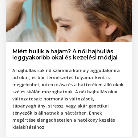
Miért hullik a hajam? A női hajhullás
leggyakoribb okai és kezelési módjai
A hajhullás sok nő számára komoly aggodalomra
ad okot, és bár természetes folyamatként is
megjelenhet, intenzitása és a hátterében álló okok
széles skálán mozoghatnak. A női hajhullás okai
változatosak: hormonális változások,
tápanyaghiány, stressz, vagy akár genetikai
tényezők is állhatnak a háttérben. Ennek
megértése elengedhetetlen a hatékony kezelés
kialakításához.