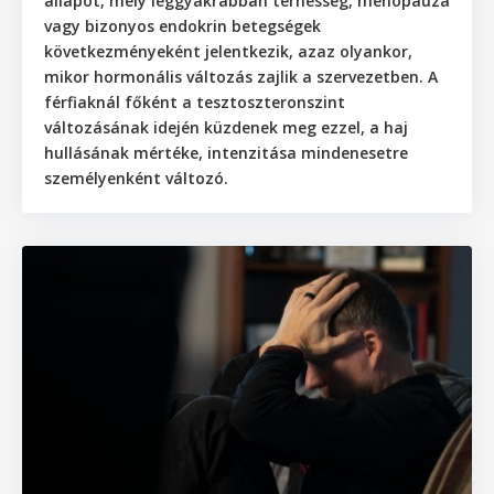
állapot, mely leggyakrabban terhesség, menopauza
vagy bizonyos endokrin betegségek
következményeként jelentkezik, azaz olyankor,
mikor hormonális változás zajlik a szervezetben. A
férfiaknál főként a tesztoszteronszint
változásának idején küzdenek meg ezzel, a haj
hullásának mértéke, intenzitása mindenesetre
személyenként változó.