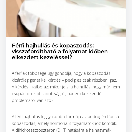
Férfi hajhullás és kopaszodás:
visszafordítható a folyamat időben
elkezdett kezeléssel?
A férfiak többsége úgy gondolja, hogy a kopaszodás
kizárólag genetikai kérdés – pedig ez csak részben igaz.
A kérdés inkább az: mikor jelzi a hajhullás, hogy már nem
csupán öröklött adottságról, hanem kezelendő
problémáról van szó?
A férfi hajhullás leggyakoribb formája az androgén típusú
kopaszodás, amely hormonális folyamatokhoz kötődik.
A dihidrotesztoszteron (DHT) hatására a hajhagymák