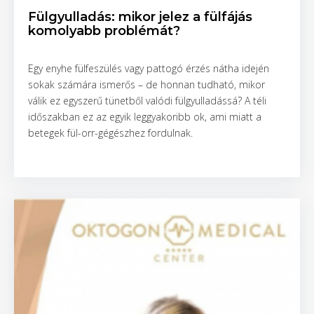
Fülgyulladás: mikor jelez a fülfájás
komolyabb problémát?
Egy enyhe fülfeszülés vagy pattogó érzés nátha idején
sokak számára ismerős – de honnan tudható, mikor
válik ez egyszerű tünetből valódi fülgyulladássá? A téli
időszakban ez az egyik leggyakoribb ok, ami miatt a
betegek fül-orr-gégészhez fordulnak.