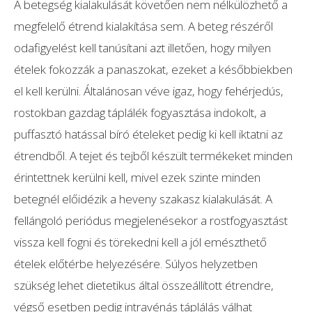
A betegség kialakulását követően nem nélkülözhető a
megfelelő étrend kialakítása sem. A beteg részéről
odafigyelést kell tanúsítani azt illetően, hogy milyen
ételek fokozzák a panaszokat, ezeket a későbbiekben
el kell kerülni. Általánosan véve igaz, hogy fehérjedús,
rostokban gazdag táplálék fogyasztása indokolt, a
puffasztó hatással bíró ételeket pedig ki kell iktatni az
étrendből. A tejet és tejből készült termékeket minden
érintettnek kerülni kell, mivel ezek szinte minden
betegnél előidézik a heveny szakasz kialakulását. A
fellángoló periódus megjelenésekor a rostfogyasztást
vissza kell fogni és törekedni kell a jól emészthető
ételek előtérbe helyezésére. Súlyos helyzetben
szükség lehet dietetikus által összeállított étrendre,
végső esetben pedig intravénás táplálás válhat