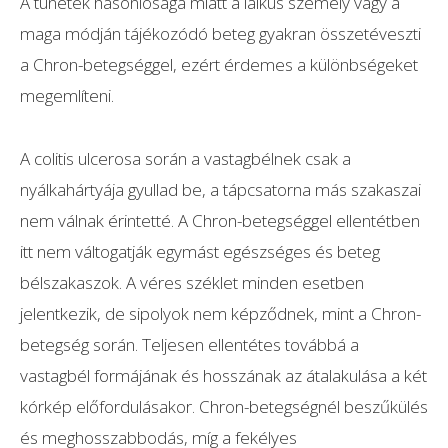
A tünetek hasonlósága miatt a laikus személy vagy a
maga módján tájékozódó beteg gyakran összetéveszti
a Chron-betegséggel, ezért érdemes a különbségeket
megemlíteni.
A colitis ulcerosa során a vastagbélnek csak a
nyálkahártyája gyullad be, a tápcsatorna más szakaszai
nem válnak érintetté. A Chron-betegséggel ellentétben
itt nem váltogatják egymást egészséges és beteg
bélszakaszok. A véres széklet minden esetben
jelentkezik, de sipolyok nem képződnek, mint a Chron-
betegség során. Teljesen ellentétes továbbá a
vastagbél formájának és hosszának az átalakulása a két
kórkép előfordulásakor. Chron-betegségnél beszűkülés
és meghosszabbodás, míg a fekélyes