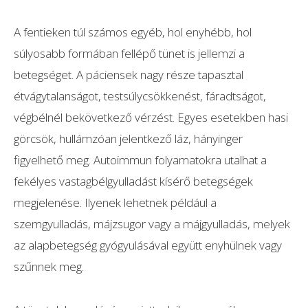
A fentieken túl számos egyéb, hol enyhébb, hol
súlyosabb formában fellépő tünet is jellemzi a
betegséget. A páciensek nagy része tapasztal
étvágytalanságot, testsúlycsökkenést, fáradtságot,
végbélnél bekövetkező vérzést. Egyes esetekben hasi
görcsök, hullámzóan jelentkező láz, hányinger
figyelhető meg. Autoimmun folyamatokra utalhat a
fekélyes vastagbélgyulladást kísérő betegségek
megjelenése. Ilyenek lehetnek például a
szemgyulladás, májzsugor vagy a májgyulladás, melyek
az alapbetegség gyógyulásával együtt enyhülnek vagy
szűnnek meg.