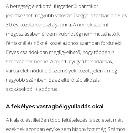
A betegség életkortól függetlenül bármikor
jelentkezhet, nagyobb valószínűséggel azonban a 15 és
30 év közötti korosztályt érinti. A nemek szerinti
megoszlásában érdemi különbség nem mutatható ki,
férfiaknál és nőknél közel azonos számban fordul elő.
Egyes családokban megfigyelhető, hogy többen is
szenvednek benne. A fejlett, nyugati társadalmak,
városi életmódot élő személyek között jelenik meg
nagyobb számban. Ez az eltérő táplálkozási
szokásokból is adódhat.
A fekélyes vastagbélgyulladás okai
A kialakulást illetően több feltételezés is született már,
ezeknek azonban egyike sem bizonyított még. Számos