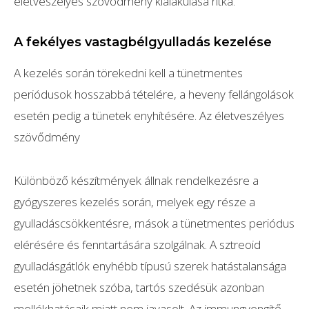
életveszélyes szövődmény kialakulása ritka.
A fekélyes vastagbélgyulladás kezelése
A kezelés során törekedni kell a tünetmentes
periódusok hosszabbá tételére, a heveny fellángolások
esetén pedig a tünetek enyhítésére. Az életveszélyes
szövődmény
Különböző készítmények állnak rendelkezésre a
gyógyszeres kezelés során, melyek egy része a
gyulladáscsökkentésre, mások a tünetmentes periódus
elérésére és fenntartására szolgálnak. A sztreoid
gyulladásgátlók enyhébb típusú szerek hatástalansága
esetén jöhetnek szóba, tartós szedésük azonban
mellékhatásaik miatt nem javasolt. Az immungyengítő