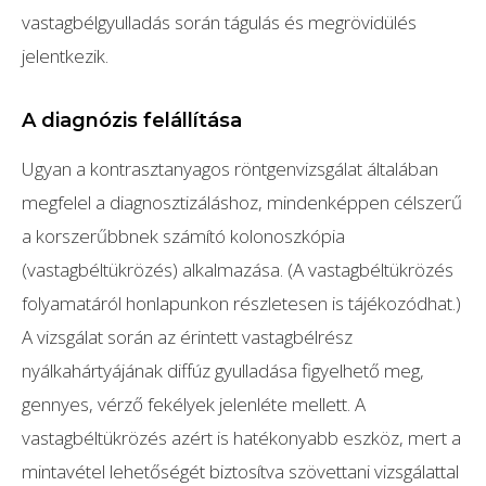
vastagbélgyulladás során tágulás és megrövidülés
jelentkezik.
A diagnózis felállítása
Ugyan a kontrasztanyagos röntgenvizsgálat általában
megfelel a diagnosztizáláshoz, mindenképpen célszerű
a korszerűbbnek számító kolonoszkópia
(vastagbéltükrözés) alkalmazása. (A vastagbéltükrözés
folyamatáról honlapunkon részletesen is tájékozódhat.)
A vizsgálat során az érintett vastagbélrész
nyálkahártyájának diffúz gyulladása figyelhető meg,
gennyes, vérző fekélyek jelenléte mellett. A
vastagbéltükrözés azért is hatékonyabb eszköz, mert a
mintavétel lehetőségét biztosítva szövettani vizsgálattal