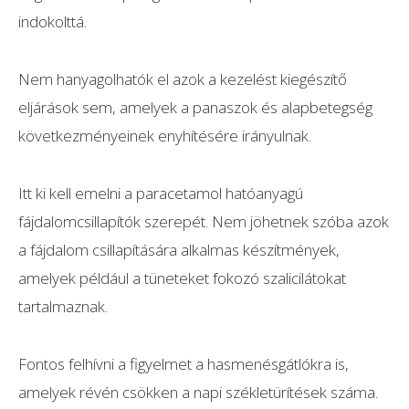
indokolttá.
Nem hanyagolhatók el azok a kezelést kiegészítő
eljárások sem, amelyek a panaszok és alapbetegség
következményeinek enyhítésére irányulnak.
Itt ki kell emelni a paracetamol hatóanyagú
fájdalomcsillapítók szerepét. Nem jöhetnek szóba azok
a fájdalom csillapítására alkalmas készítmények,
amelyek például a tüneteket fokozó szalicilátokat
tartalmaznak.
Fontos felhívni a figyelmet a hasmenésgátlókra is,
amelyek révén csökken a napi székletürítések száma.