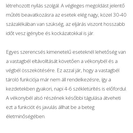
létrehozott nyílás szolgál. A végleges megoldást jelentő
műtéti beavatkozásra az esetek elég nagy, közel 30-40
százalékában van szükség, az eljárás viszont hosszabb
időt vesz igénybe és kockázatokkal is jár.
Egyes szerencsés kimenetelű eseteknél lehetőség van
a vastagbél eltávolítását követően a vékonybél és a
végbél összekötésére. Ez azzal jár, hogy a vastagbél
tároló funkciója már nem áll rendelkezésre, így a
kezdetekben gyakori, napi 4-6 székletürítés is előfordul.
A vékonybél alsó részének későbbi tágulása átveheti
ezt a funkciót és javulás állhat be a beteg
életminőségében.