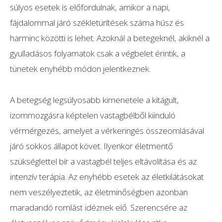
súlyos esetek is előfordulnak, amikor a napi,
fájdalommal járó székletürítések száma húsz és
harminc közötti is lehet. Azoknál a betegeknél, akiknél a
gyulladásos folyamatok csak a végbelet érintik, a
tünetek enyhébb módon jelentkeznek.
A betegség legsúlyosabb kimenetele a kitágult,
izommozgásra képtelen vastagbélből kiinduló
vérmérgezés, amelyet a vérkeringés összeomlásával
járó sokkos állapot követ. Ilyenkor életmentő
szükséglettel bír a vastagbél teljes eltávolítása és az
intenzív terápia. Az enyhébb esetek az életkilátásokat
nem veszélyeztetik, az életminőségben azonban
maradandó romlást idéznek elő. Szerencsére az