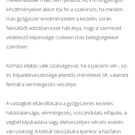
készítményeket akkor írja fel a szakorvos, ha minden
más gyógyszer eredménytelen a kezelés során.
Nevükből adódóan ezek hátránya, hogy a szervezet
védekező képessége csökken más betegségekkel
szemben.
Kórházi ellátás válik szükségessé, ha a páciens vér-, só-
és folyadékvesztesége jelentős méreteket ölt, valamint
fennáll a vérmérgezés veszélye.
A vastagbél eltávolítására a gyógyszeres kezelés
hatástalansága, vérmérgezés, rosszindulatú elfajulás, a
végbél kilyukadása vagy életveszélyes vérzés esetén
van szükség. A bélsár távozására ilyenkor a hasfalon