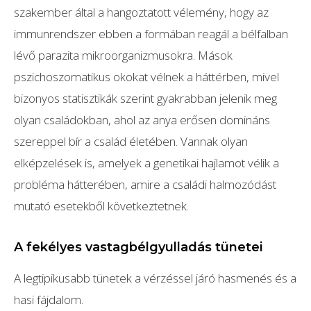
szakember által a hangoztatott vélemény, hogy az
immunrendszer ebben a formában reagál a bélfalban
lévő parazita mikroorganizmusokra. Mások
pszichoszomatikus okokat vélnek a háttérben, mivel
bizonyos statisztikák szerint gyakrabban jelenik meg
olyan családokban, ahol az anya erősen domináns
szereppel bír a család életében. Vannak olyan
elképzelések is, amelyek a genetikai hajlamot vélik a
probléma hátterében, amire a családi halmozódást
mutató esetekből következtetnek.
A fekélyes vastagbélgyulladás tünetei
A legtipikusabb tünetek a vérzéssel járó hasmenés és a
hasi fájdalom.