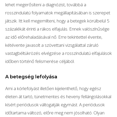
lehet megerősíteni a diagnózist, továbbá a
rosszindulatú folyamatok megállapításában is szerepet
játszik. Itt kell megemlíteni, hogy a betegek körülbelül 5
százalékát érinti a rákos elfajulás. Ennek valószínűsége
az idő előrehaladásával nő. Erre tekintettel évente,
kétévente javasolt a szövettani vizsgálattal záruló
vastagbéltükrözés elvégzése a rosszindulatú elfajulások
időben történő felismerése céljából.
A betegség lefolyása
Ami a kórlefolyást illetően kijelenthető, hogy egész
életen át tartó, tünetmentes és heveny fellángolásokkal
kísért periódusok váltogatják egymást. A periódusok
időtartama változó, előre meg nem jósolható. Olyan