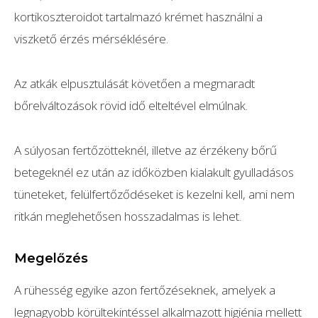
kortikoszteroidot tartalmazó krémet használni a
viszkető érzés mérséklésére.
Az atkák elpusztulását követően a megmaradt
bőrelváltozások rövid idő elteltével elmúlnak.
A súlyosan fertőzötteknél, illetve az érzékeny bőrű
betegeknél ez után az időközben kialakult gyulladásos
tüneteket, felülfertőződéseket is kezelni kell, ami nem
ritkán meglehetősen hosszadalmas is lehet.
Megelőzés
A rühesség egyike azon fertőzéseknek, amelyek a
legnagyobb körültekintéssel alkalmazott higiénia mellett