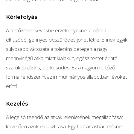
Kórlefolyás
A fertőzésre kevésbé érzékenyeknél a bőrön
elhúzódó, gennyes beszűrődés jöhet létre. Ennek egyik
súlyosabb változata a toleráns betegen a nagy
mennyiségű atka miatt kialakult, egész testet érintő
szaruképződés, pörkösödés. Ez a nagyon fertőző
forma rendszerint az immunhiányos állapotban lévőket
érinti.
Kezelés
A legelső teendő az atkák jelenlétének megállapítását
követően azok elpusztítása. Egy háztartásban élőknél