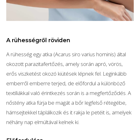
A rühességről röviden
A rühesség egy atka (Acarus siro varius hominis) által
okozott parazitafertőzés, amely során apró, vörös,
erős viszketést okozó kiütések lépnek fel. Leginkább
emberről emberre terjed, de előfordul a különböző
textíliákkal való érintkezés során is a megfertőződés. A
nőstény atka fúrja be magát a bőr legfelső rétegébe,
hámsejtekkel táplálkozik és it rakja le petéit is, amelyek
néhány nap elmúltával kelnek ki.