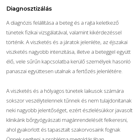
Diagnosztizálás
A diagnózis felállítása a beteg és a rajta keletkező
tünetek fizikai vizsgálatával, valamint kikérdezéssel
történik. A viszketés és a járatok jelenléte, az éjszakai
viszketés nagyobb intenzitása, illetve a beteggel együtt
élő, vele sűrűn kapcsolatba kerülő személyek hasonló
panaszai együttesen utalnak a fertőzés jelenlétére.
A viszketés és a hólyagos tünetek laikusok számára
sokszor veszélytelennek tűnnek és nem tulajdonítanak
neki nagyobb jelentőséget, ezért észlelésükkor javasolt
klinikánk bőrgyógyászati magánrendelését felkeresni,
ahol gyakorlott és tapasztalt szakorvosaink fognak
Önnek segíteni a probléma megoldásában.