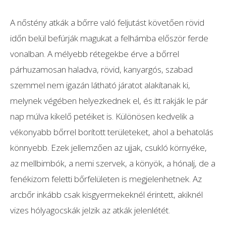
A nőstény atkák a bőrre való feljutást követően rövid
időn belül befúrják magukat a felhámba először ferde
vonalban. A mélyebb rétegekbe érve a bőrrel
párhuzamosan haladva, rövid, kanyargós, szabad
szemmel nem igazán látható járatot alakítanak ki,
melynek végében helyezkednek el, és itt rakják le pár
nap múlva kikelő petéiket is. Különösen kedvelik a
vékonyabb bőrrel borított területeket, ahol a behatolás
könnyebb. Ezek jellemzően az ujjak, csukló környéke,
az mellbimbók, a nemi szervek, a könyök, a hónalj, de a
fenékizom feletti bőrfelületen is megjelenhetnek. Az
arcbőr inkább csak kisgyermekeknél érintett, akiknél
vizes hólyagocskák jelzik az atkák jelenlétét.