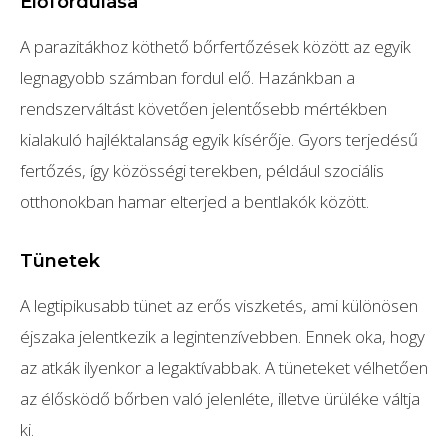
Előfordulása
A parazitákhoz köthető bőrfertőzések között az egyik
legnagyobb számban fordul elő. Hazánkban a
rendszerváltást követően jelentősebb mértékben
kialakuló hajléktalanság egyik kísérője. Gyors terjedésű
fertőzés, így közösségi terekben, például szociális
otthonokban hamar elterjed a bentlakók között.
Tünetek
A legtipikusabb tünet az erős viszketés, ami különösen
éjszaka jelentkezik a legintenzívebben. Ennek oka, hogy
az atkák ilyenkor a legaktívabbak. A tüneteket vélhetően
az élősködő bőrben való jelenléte, illetve ürüléke váltja
ki.