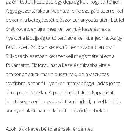
az érintettek kezelése egyidejűleg kell, hogy történjen.
A gyógyszertárakban kapható, erre szolgáló szerrel kell
bekenni a beteg testét először zuhanyozás után. Ezt fél
órát követően újra meg kell tenni. A kezelésnek a
nyaktól a lábujjakig tartó területre kell kiterjednie. Az így
felvitt szert 24 órán keresztül nem szabad lemosni.
Súlyosabb esetben kétszer kell megismételni ezt a
folyamatot. Előfordulhat a kezelés túlzásba vitele,
amikor az atkák már elpusztultak, de a viszketés
továbbra is fennáll. Ilyenkor irritatív bőrgyulladás jöhet
létre piros foltokkal. A problémás felület kaparását
lehetőség szerint egyébként kerülni kell, mivel később
könnyen alakulhatnak ki felülfertőződő sebek is.
Azok, akik kevésbé toleránsak, érdemes