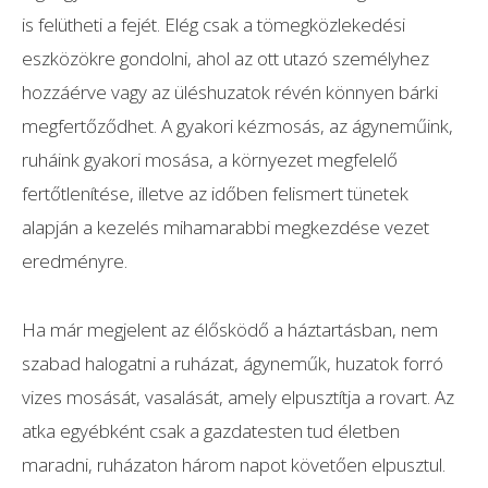
is felütheti a fejét. Elég csak a tömegközlekedési
eszközökre gondolni, ahol az ott utazó személyhez
hozzáérve vagy az üléshuzatok révén könnyen bárki
megfertőződhet. A gyakori kézmosás, az ágyneműink,
ruháink gyakori mosása, a környezet megfelelő
fertőtlenítése, illetve az időben felismert tünetek
alapján a kezelés mihamarabbi megkezdése vezet
eredményre.
Ha már megjelent az élősködő a háztartásban, nem
szabad halogatni a ruházat, ágyneműk, huzatok forró
vizes mosását, vasalását, amely elpusztítja a rovart. Az
atka egyébként csak a gazdatesten tud életben
maradni, ruházaton három napot követően elpusztul.