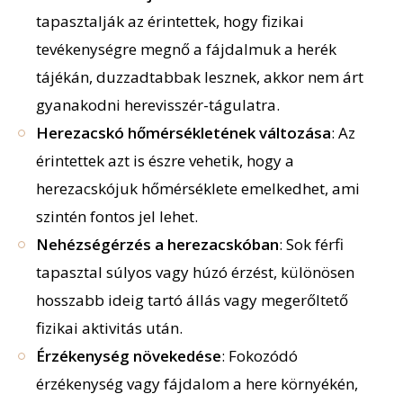
tapasztalják az érintettek, hogy fizikai
tevékenységre megnő a fájdalmuk a herék
tájékán, duzzadtabbak lesznek, akkor nem árt
gyanakodni herevisszér-tágulatra.
Herezacskó hőmérsékletének változása
: Az
érintettek azt is észre vehetik, hogy a
herezacskójuk hőmérséklete emelkedhet, ami
szintén fontos jel lehet.
Nehézségérzés a herezacskóban
: Sok férfi
tapasztal súlyos vagy húzó érzést, különösen
hosszabb ideig tartó állás vagy megerőltető
fizikai aktivitás után.
Érzékenység növekedése
: Fokozódó
érzékenység vagy fájdalom a here környékén,