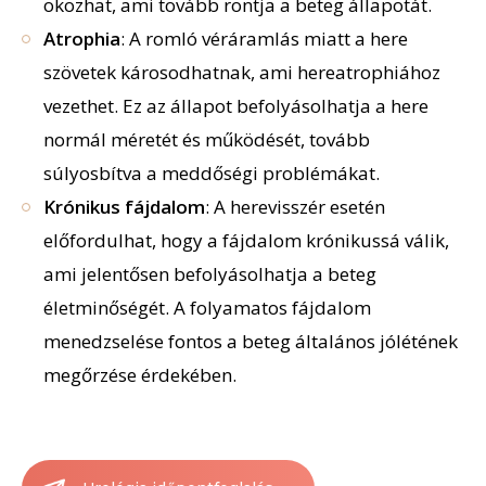
okozhat, ami tovább rontja a beteg állapotát.
Atrophia
: A romló véráramlás miatt a here
szövetek károsodhatnak, ami hereatrophiához
vezethet. Ez az állapot befolyásolhatja a here
normál méretét és működését, tovább
súlyosbítva a meddőségi problémákat.
Krónikus fájdalom
: A herevisszér esetén
előfordulhat, hogy a fájdalom krónikussá válik,
ami jelentősen befolyásolhatja a beteg
életminőségét. A folyamatos fájdalom
menedzselése fontos a beteg általános jólétének
megőrzése érdekében.