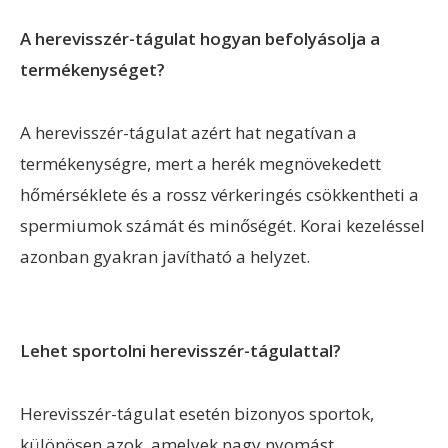
A herevisszér-tágulat hogyan befolyásolja a
termékenységet?
A herevisszér-tágulat azért hat negatívan a
termékenységre, mert a herék megnövekedett
hőmérséklete és a rossz vérkeringés csökkentheti a
spermiumok számát és minőségét. Korai kezeléssel
azonban gyakran javítható a helyzet.
Lehet sportolni herevisszér-tágulattal?
Herevisszér-tágulat esetén bizonyos sportok,
különösen azok, amelyek nagy nyomást