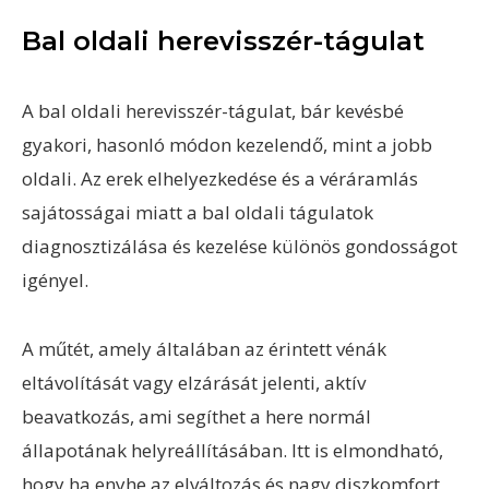
Bal oldali herevisszér-tágulat
A bal oldali herevisszér-tágulat, bár kevésbé
gyakori, hasonló módon kezelendő, mint a jobb
oldali. Az erek elhelyezkedése és a véráramlás
sajátosságai miatt a bal oldali tágulatok
diagnosztizálása és kezelése különös gondosságot
igényel.
A műtét, amely általában az érintett vénák
eltávolítását vagy elzárását jelenti, aktív
beavatkozás, ami segíthet a here normál
állapotának helyreállításában. Itt is elmondható,
hogy ha enyhe az elváltozás és nagy diszkomfort