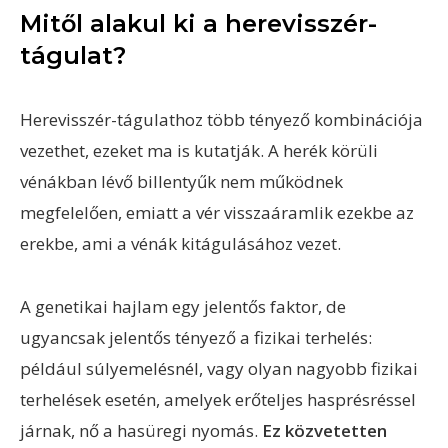
Mitől alakul ki a herevisszér-
tágulat?
Herevisszér-tágulathoz több tényező kombinációja
vezethet, ezeket ma is kutatják. A herék körüli
vénákban lévő billentyűk nem működnek
megfelelően, emiatt a vér visszaáramlik ezekbe az
erekbe, ami a vénák kitágulásához vezet.
A genetikai hajlam egy jelentős faktor, de
ugyancsak jelentős tényező a fizikai terhelés:
például súlyemelésnél, vagy olyan nagyobb fizikai
terhelések esetén, amelyek erőteljes hasprésréssel
járnak, nő a hasüregi nyomás.
Ez közvetetten