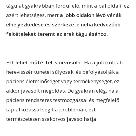
tágulat gyakrabban fordul elő, mint a bal oldali; ez
azért lehetséges, mert
a jobb oldalon lévő vénák
elhelyezkedése és szerkezete néha kedvezőbb
feltételeket teremt az erek tágulásához
.
Ezt lehet műtéttel is orvosolni.
Ha a jobb oldali
herevisszér tünetei súlyosak, és befolyásolják a
páciens életminőségét vagy termékenységét, ez
akkor javasolt megoldás. De gyakran elég, ha a
páciens rendszeres testmozgással és megfelelő
táplálkozással segít a problémán, ezt
természetesen szakorvos javasolhatja.