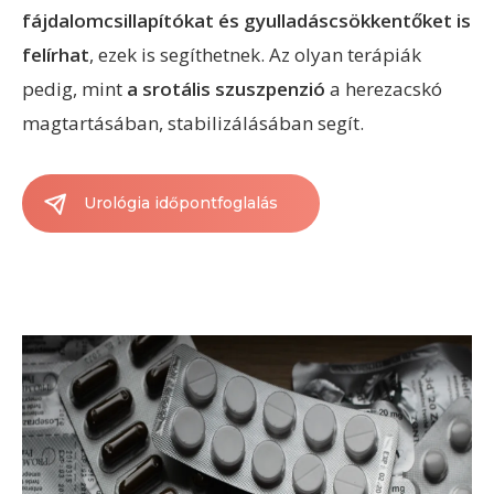
fájdalomcsillapítókat és gyulladáscsökkentőket is
felírhat
, ezek is segíthetnek. Az olyan terápiák
pedig, mint
a srotális szuszpenzió
a herezacskó
magtartásában, stabilizálásában segít.
Urológia időpontfoglalás