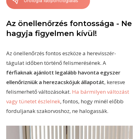
Urológia időpontfoglalás
Az önellenőrzés fontossága - Ne
hagyja figyelmen kívül!
Az önellenőrzés fontos eszköze a herevisszér-
tágulat időben történő felismerésének. A
férfiaknak ajánlott legalább havonta egyszer
ellenőrizniük a herezacskójuk állapotát
, keresve
felismerhető változásokat.
Ha bármilyen változást
vagy tünetet észlelnek
, fontos, hogy minél előbb
forduljanak szakorvoshoz, ne halogassák.