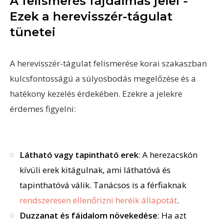
A felismerés fájdalmas jelei -
Ezek a herevisszér-tágulat
tünetei
A herevisszér-tágulat felismerése korai szakaszban
kulcsfontosságú a súlyosbodás megelőzése és a
hatékony kezelés érdekében. Ezekre a jelekre
érdemes figyelni:
Látható vagy tapintható erek
: A herezacskón
kívüli erek kitágulnak, ami láthatóvá és
tapinthatóvá válik. Tanácsos is a férfiaknak
rendszeresen ellenőrizni heréik állapotát
.
Duzzanat és fájdalom növekedése
: Ha azt