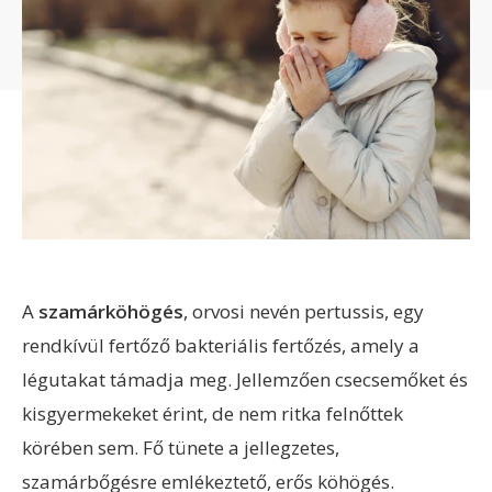
A
szamárköhögés
, orvosi nevén pertussis, egy
rendkívül fertőző bakteriális fertőzés, amely a
légutakat támadja meg. Jellemzően csecsemőket és
kisgyermekeket érint, de nem ritka felnőttek
körében sem. Fő tünete a jellegzetes,
szamárbőgésre emlékeztető, erős köhögés.