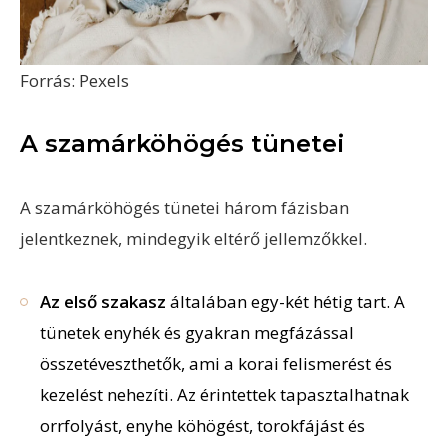
Forrás: Pexels
A szamárköhögés tünetei
A szamárköhögés tünetei három fázisban
jelentkeznek, mindegyik eltérő jellemzőkkel.
Az első szakasz
általában egy-két hétig tart. A
tünetek enyhék és gyakran megfázással
összetéveszthetők, ami a korai felismerést és
kezelést nehezíti. Az érintettek tapasztalhatnak
orrfolyást, enyhe köhögést, torokfájást és