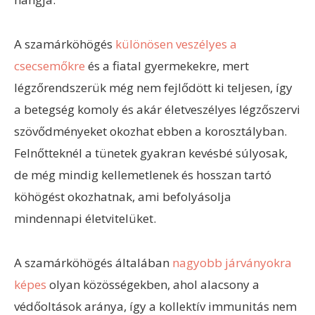
A szamárköhögés
különösen veszélyes a
csecsemőkre
és a fiatal gyermekekre, mert
légzőrendszerük még nem fejlődött ki teljesen, így
a betegség komoly és akár életveszélyes légzőszervi
szövődményeket okozhat ebben a korosztályban.
Felnőtteknél a tünetek gyakran kevésbé súlyosak,
de még mindig kellemetlenek és hosszan tartó
köhögést okozhatnak, ami befolyásolja
mindennapi életvitelüket.
A szamárköhögés általában
nagyobb járványokra
képes
olyan közösségekben, ahol alacsony a
védőoltások aránya, így a kollektív immunitás nem