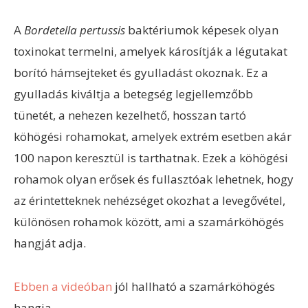
A
Bordetella pertussis
baktériumok képesek olyan
toxinokat termelni, amelyek károsítják a légutakat
borító hámsejteket és gyulladást okoznak. Ez a
gyulladás kiváltja a betegség legjellemzőbb
tünetét, a nehezen kezelhető, hosszan tartó
köhögési rohamokat, amelyek extrém esetben akár
100 napon keresztül is tarthatnak. Ezek a köhögési
rohamok olyan erősek és fullasztóak lehetnek, hogy
az érintetteknek nehézséget okozhat a levegővétel,
különösen rohamok között, ami a szamárköhögés
hangját adja.
Ebben a videóban
jól hallható a szamárköhögés
hangja.