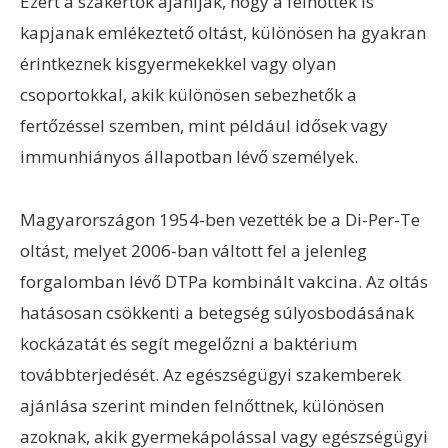
Ezért a szakértők ajánlják, hogy a felnőttek is
kapjanak emlékeztető oltást, különösen ha gyakran
érintkeznek kisgyermekekkel vagy olyan
csoportokkal, akik különösen sebezhetők a
fertőzéssel szemben, mint például idősek vagy
immunhiányos állapotban lévő személyek.
Magyarországon 1954-ben vezették be a Di-Per-Te
oltást, melyet 2006-ban váltott fel a jelenleg
forgalomban lévő DTPa kombinált vakcina. Az oltás
hatásosan csökkenti a betegség súlyosbodásának
kockázatát és segít megelőzni a baktérium
továbbterjedését. Az egészségügyi szakemberek
ajánlása szerint minden felnőttnek, különösen
azoknak, akik gyermekápolással vagy egészségügyi