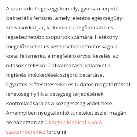
A szamárköhögés egy komoly, gyorsan terjedő
bakteriális fertőzés, amely jelentős egészségügyi
kihívásokkal jár, különösen a legfiatalabb és
legsebezhetőbb csoportok számára. Hatékony
megelőzéséhez és kezeléséhez létfontosságú a
korai felismerés, a megfelelő orvosi kezelés, az
oltások széleskörű alkalmazása, valamint a
higiénés intézkedések szigorú betartása.
Együttes erőfeszítésekkel és tudatos magatartással
lehetőség nyílik a betegség terjedésének
kontrollálására és a közegészség védelmére.
Amennyiben nyugtalanító tüneteket észlel magán,
ne habozzon az
Oktogon Medical kiváló
szakembereihez
fordulni.