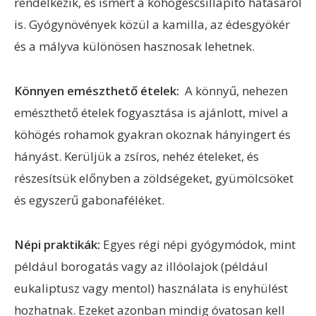
rendelkezik, és ismert a köhögéscsillapító hatásáról
is. Gyógynövények közül a kamilla, az édesgyökér
és a mályva különösen hasznosak lehetnek.
Könnyen emészthető ételek:
A könnyű, nehezen
emészthető ételek fogyasztása is ajánlott, mivel a
köhögés rohamok gyakran okoznak hányingert és
hányást. Kerüljük a zsíros, nehéz ételeket, és
részesítsük előnyben a zöldségeket, gyümölcsöket
és egyszerű gabonaféléket.
Népi praktikák:
Egyes régi népi gyógymódok, mint
például borogatás vagy az illóolajok (például
eukaliptusz vagy mentol) használata is enyhülést
hozhatnak. Ezeket azonban mindig óvatosan kell