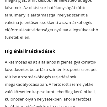
megkapják, amit későbbi emlékeztető adagok
követnek. Az oltási sor hatékonyságát több
tanulmány is alátámasztja, melyek szerint a
vakcina jelentősen csökkenti a szamárköhögés
előfordulását védettséget nyújtva a legsúlyosabb
tünetek ellen.
Higiéniai intézkedések
A kézmosás és az általános higiénés gyakorlatok
következetes betartása szintén központi szerepet
tölt be a szamárköhögés terjedésének
megakadályozásában. A fertőzött személyekkel
való közvetlen kapcsolatot lehetőleg kerülni kell,
különösen olyan helyzetekben, ahol a fertőzés
továbbterjedésének kockázata magas.