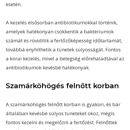
esetén.
A kezelés elsősorban antibiotikumokkal történik,
amelyek hatékonyan csökkentik a baktériumok
számát és rövidítik a fertőzőképesség időtartamát,
továbbá enyhíthetik a tünetek súlyosságát. Fontos
a korai kezelés, mivel a betegség előrehaladtával az
antibiotikumok kevésbé hatékonyak.
Szamárköhögés felnőtt korban
A szamárköhögés felnőtt korban is gyakori, és bár
általában kevésbé súlyos tüneteket okoz, mégis
fontos kezelni és megelőzni a fertőzést. Felnőttek