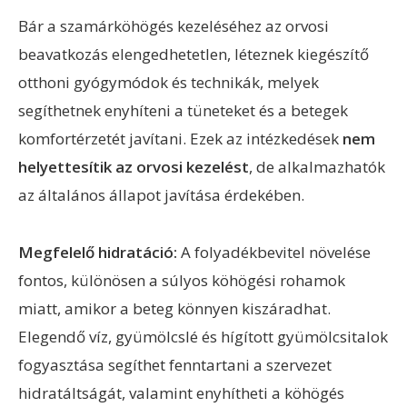
Bár a szamárköhögés kezeléséhez az orvosi
beavatkozás elengedhetetlen, léteznek kiegészítő
otthoni gyógymódok és technikák, melyek
segíthetnek enyhíteni a tüneteket és a betegek
komfortérzetét javítani. Ezek az intézkedések
nem
helyettesítik az orvosi kezelést
, de alkalmazhatók
az általános állapot javítása érdekében.
Megfelelő hidratáció:
A folyadékbevitel növelése
fontos, különösen a súlyos köhögési rohamok
miatt, amikor a beteg könnyen kiszáradhat.
Elegendő víz, gyümölcslé és hígított gyümölcsitalok
fogyasztása segíthet fenntartani a szervezet
hidratáltságát, valamint enyhítheti a köhögés