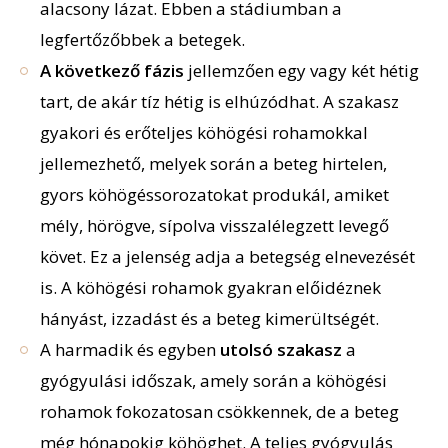
alacsony lázat. Ebben a stádiumban a
legfertőzőbbek a betegek.
A következő fázis
jellemzően egy vagy két hétig
tart, de akár tíz hétig is elhúzódhat. A szakasz
gyakori és erőteljes köhögési rohamokkal
jellemezhető, melyek során a beteg hirtelen,
gyors köhögéssorozatokat produkál, amiket
mély, hörögve, sípolva visszalélegzett levegő
követ. Ez a jelenség adja a betegség elnevezését
is. A köhögési rohamok gyakran előidéznek
hányást, izzadást és a beteg kimerültségét.
A harmadik és egyben
utolsó szakasz
a
gyógyulási időszak, amely során a köhögési
rohamok fokozatosan csökkennek, de a beteg
még hónapokig köhöghet. A teljes gyógyulás