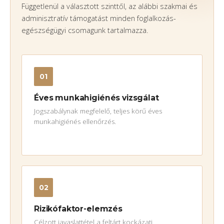
Függetlenül a választott szinttől, az alábbi szakmai és
adminisztratív támogatást minden foglalkozás-
egészségügyi csomagunk tartalmazza.
01
Éves munkahigiénés vizsgálat
Jogszabálynak megfelelő, teljes körű éves
munkahigiénés ellenőrzés.
02
Rizikófaktor-elemzés
Célzott javaslattétel a feltárt kockázati