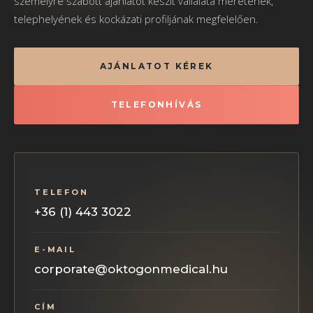
személyre szabott ajánlatot készít vállalata méretének,
telephelyének és kockázati profiljának megfelelően.
AJÁNLATOT KÉREK
TELEFONHÍVÁS
TELEFON
+36 (1) 443 3022
E-MAIL
corporate@oktogonmedical.hu
CÍM