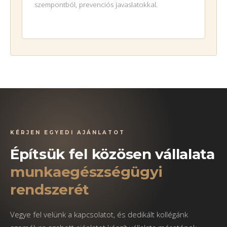
szempontból, prevenciós javaslatokkal.
KÉRJEN EGYEDI AJÁNLATOT
Építsük fel közösen vállalata
munkaegészségügyi
rendszerét
Vegye fel velünk a kapcsolatot, és dedikált kollégánk