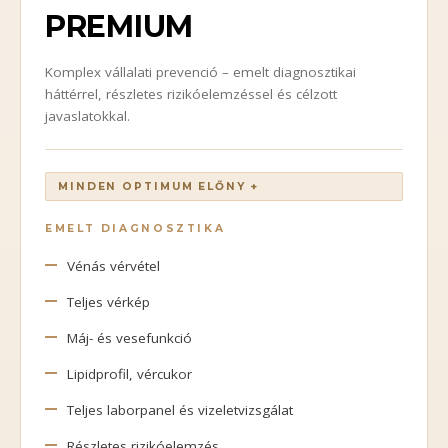
PREMIUM
Komplex vállalati prevenció – emelt diagnosztikai
háttérrel, részletes rizikóelemzéssel és célzott
javaslatokkal.
MINDEN OPTIMUM ELŐNY +
EMELT DIAGNOSZTIKA
Vénás vérvétel
Teljes vérkép
Máj- és vesefunkció
Lipidprofil, vércukor
Teljes laborpanel és vizeletvizsgálat
Részletes rizikóelemzés