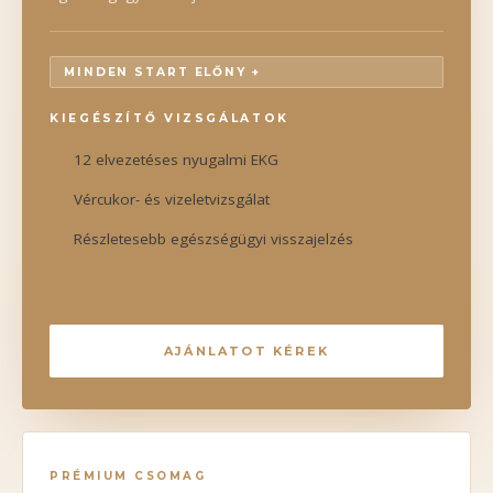
MINDEN START ELŐNY +
KIEGÉSZÍTŐ VIZSGÁLATOK
12 elvezetéses nyugalmi EKG
Vércukor- és vizeletvizsgálat
Részletesebb egészségügyi visszajelzés
AJÁNLATOT KÉREK
PRÉMIUM CSOMAG