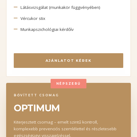
Látásvizsgálat (munkakör függvényében)
Vércukor stix
Munkapszichológiai kérdőív
AJÁNLATOT KÉREK
NÉPSZERŰ
BŐVÍTETT CSOMAG
OPTIMUM
Kiterjesztett csomag – emelt szintű kontroll,
komplexebb prevenciós szemlélettel és részletesebb
egészségügyi visszajelzéssel.