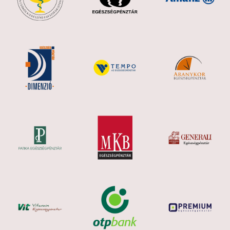
30.000 Ft
Mental Koktél
30.000 Ft
Post covid infúziós koktél
30.000 Ft
Hello beauty-szépség koktél
30.000 Ft
Klinikatulajdonosunk kedvence-szupererős
koktél
32.000 Ft
Menyasszonyi speciális koktél -stresszmentes
készülődés+ szépségvitaminok
32.000 Ft
NAD+ vitamin infúzió 250 mg