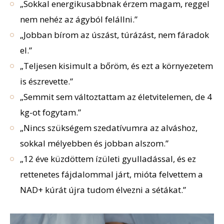
„Sokkal energikusabbnak érzem magam, reggel
nem nehéz az ágyból felállni.”
„Jobban bírom az úszást, túrázást, nem fáradok
el.”
„Teljesen kisimult a bőröm, és ezt a környezetem
is észrevette.”
„Semmit sem változtattam az életvitelemen, de 4
kg-ot fogytam.”
„Nincs szükségem szedatívumra az alváshoz,
sokkal mélyebben és jobban alszom.”
„12 éve küzdöttem ízületi gyulladással, és ez
rettenetes fájdalommal járt, mióta felvettem a
NAD+ kúrát újra tudom élvezni a sétákat.”