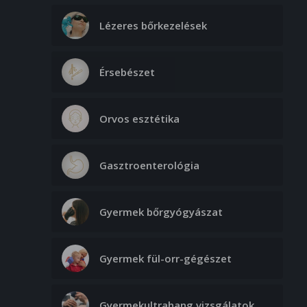
Lézeres bőrkezelések
Érsebészet
Orvos esztétika
Gasztroenterológia
Gyermek bőrgyógyászat
Gyermek fül-orr-gégészet
Gyermekultrahang vizsgálatok