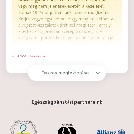
vagy meg nem jelenések esetén a kezelések
árának 100%-át páciensünk köteles megfizetni.
Kérjük vegye figyelembe, hogy minden esetben az
elvégzett vizsgálatok árát kell megfizetni, amely
eltérhet a foglalásban szereplő összegtől. A
vizsgálatok pontos költségeit az árlistában találja.
100% immun
28.000 Ft
Összes megtekintése
Detox- hogy jobban bírd a màsnaposságot
28.000 Ft
Burn out-motivációs koktèl
Egészségpénztári partnereink
28.000 Ft
Sport
28.000 Ft
No stressz!