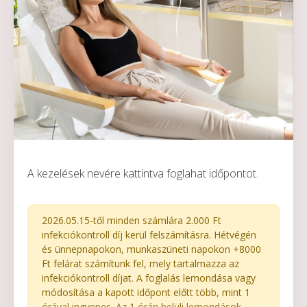
A kezelések nevére kattintva foglahat időpontot.
2026.05.15-től minden számlára 2.000 Ft
infekciókontroll díj kerül felszámításra. Hétvégén
és ünnepnapokon, munkaszüneti napokon +8000
Ft felárat számítunk fel, mely tartalmazza az
infekciókontroll díjat. A foglalás lemondása vagy
módosítása a kapott időpont előtt több, mint 1
órával ingyenes. Az 1 órán belüli lemondások,