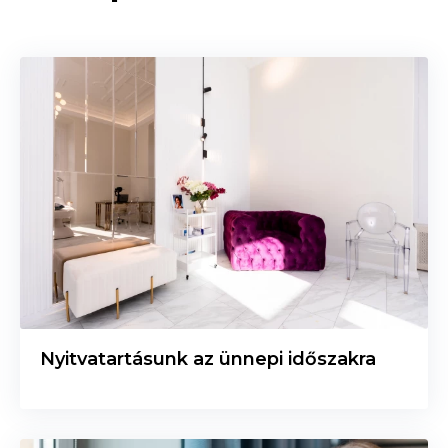
2026.05.15-től minden számlára 2.000 Ft
infekciókontroll díj kerül. A foglalás lemondása vagy
módosítása a kapott időpont előtt több, mint 1 órával
ingyenes. Az 1 órán belüli lemondások, vagy meg nem
jelenések esetén a kezelések árának 100%-át
páciensünk köteles megfizetni.
Nyitvatartásunk az ünnepi időszakra