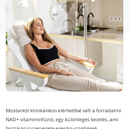
Mostantól klinikánkon elérhetővé vált a forradalmi
NAD+ vitamininfúzió, egy különleges kezelés, ami
hozzájárul szervezete energia-szintjének