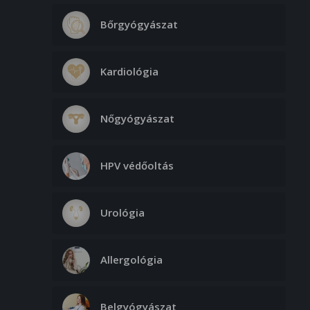
- Áll régió
Bőrgyógyászat
45. 000 Ft
- Áll + nyak régió
Kardiológia
70. 000 Ft
- Váll
Nőgyógyászat
55. 000 Ft
- Kezek
HPV védőoltás
50. 000 Ft
- Mellkas
75. 000 Ft
Urológia
- Hát
80. 000 Ft
Allergológia
Aknés hegek kezelése – 1064nm, I, II,
Belgyógyászat
III és és aktív pattanások kezelése –