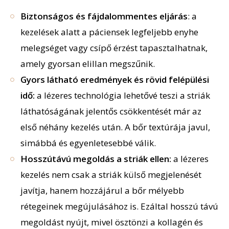
Biztonságos és fájdalommentes eljárás
: a
kezelések alatt a páciensek legfeljebb enyhe
melegséget vagy csípő érzést tapasztalhatnak,
amely gyorsan
elillan
megszűnik
.
Gyors látható eredmények és rövid felépülési
idő:
a lézeres technológia lehetővé teszi a striák
láthatóságának jelentős csökkentését már
az
első
néhány kezelés után. A bőr textúrája javul,
simábbá és egyenletesebbé válik.
Hosszútávú megoldás a striák ellen:
a lézeres
kezelés nem csak a striák külső megjelenését
javítja, hanem hozzájárul a bőr mélyebb
rétegeinek megújulásához is. Ezáltal hosszú távú
megoldást nyújt, mivel ösztönzi a kollagén és