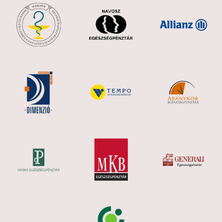
X Pigment rendellenesség 640nm
- Teljes arc
65. 000 Ft
- Nyak
40. 000 Ft
- Kezek
40. 000 Ft
- Mellkas
70. 000 Ft
- Hát
75. 000 Ft
X Rosacea kezelése 585nm