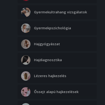
75. 000 Ft
Gyermekultrahang vizsgálatok
- Nagy terület
85. 000 Ft
Gyermekpszichológia
LASER-es bőrfiatalítás – ráncok 1064, I,
II; feszesítés 1064, I v. II; rejuv 532, 1;
mélyebb ránc + rejuv 1064, I, II
Hajgyógyászat
- Teljes arc
95. 000 Ft
Hajdiagnosztika
- Nyak
75. 000 Ft
Lézeres hajkezelés
- Mellkas
85. 000 Ft
Őssejt alapú hajkezelések
- Kezek
60. 000 Ft