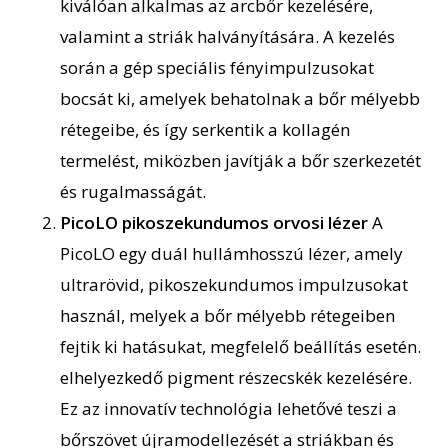
kiválóan alkalmas az arcbőr kezelésére,
valamint a striák halványítására. A kezelés
során a gép speciális fényimpulzusokat
bocsát ki, amelyek behatolnak a bőr mélyebb
rétegeibe, és így serkentik a kollagén
termelést, miközben javítják a bőr szerkezetét
és rugalmasságát.
PicoLO pikoszekundumos orvosi lézer
A
PicoLO egy duál hullámhosszú lézer, amely
ultrarövid, pikoszekundumos impulzusokat
használ
, melyek
a bőr mélyebb rétegeiben
fejtik ki hatásukat, megfelelő beállítás esetén
.
elhelyezkedő pigment részecskék kezelésére.
Ez az innovatív technológia lehetővé teszi a
bőrszövet újramodellezését
a striákban
és