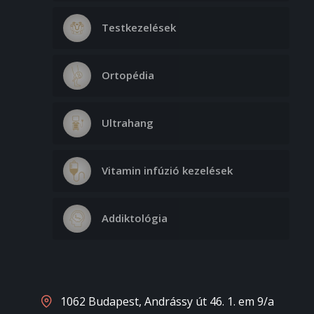
50. 000 Ft
Testkezelések
Közepes terület
85. 000 Ft
Ortopédia
Nagy terület
95. 000 Ft
Ultrahang
Értágulat, rosacea, pók angioma
kezelése
Vitamin infúzió kezelések
- Orr
50. 000 Ft
Addiktológia
- Orcák
65. 000 Ft
- Orr + orcák
75. 000 Ft
1062 Budapest, Andrássy út 46. 1. em 9/a