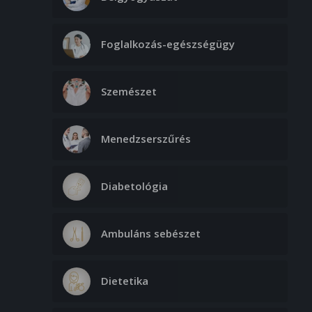
532nm
- Orr
Foglalkozás-egészségügy
50. 000 Ft
- Orcák
Szemészet
75. 000 Ft
- Orr + orcák
Menedzserszűrés
85. 000 Ft
- Teljes arc
Diabetológia
90. 000 Ft
- Nyak
Ambuláns sebészet
50. 000 Ft
- Frontális régió - homlok
Dietetika
50. 000 Ft
- Áll régió