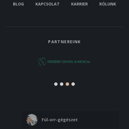
BLOG
KAPCSOLAT
KARRIER
RÓLUNK
Pigment rendellenesség
- Orr
45. 000 Ft
PARTNEREINK
- Orcák
65. 000 Ft
- Orr + orcák
70. 000 Ft
- Teljes arc
75. 000 Ft
- Nyak
45. 000 Ft
- Frontális régió - homlok
Fül-orr-gégészet
45. 000 Ft