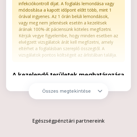
infekciókontroll díjat. A foglalás lemondása vagy
módosítása a kapott időpont előtt több, mint 1
órával ingyenes. Az 1 órán belüli lemondások,
vagy meg nem jelenések esetén a kezelések
árának 100%-át páciensünk köteles megfizetni.
Kérjük vegye figyelembe, hogy minden esetben az
elvégzett vizsgálatok árát kell megfizetni, amely
eltérhet a foglalásban szereplő összegtől. A
vizsgálatok pontos költségeit az árlistában találja.
A kezelendő területek meghatározása
személyes konzultáció alapján
Összes megtekintése
Kérjük, hogy a hölgyek smink és
alapozó nélkül, ékszerek nélkül, a
férfiak pedig frissen borotválkozva
érkezzenek a kezelésre.
Egészségpénztári partnereink
CLEARLIGHT IPL KEZELÉS ÁRAK