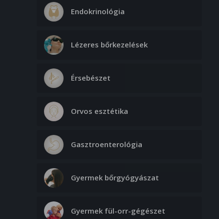
50. 000 Ft
Endokrinológia
- Áll + nyak régió
80. 000 Ft
Lézeres bőrkezelések
- Váll
65. 000 Ft
Érsebészet
- Mellkas (has)
85. 000 Ft
Orvos esztétika
- Hát
95. 000 Ft
Gasztroenterológia
Striák, terhességi csíkok kezelése
Gyermek bőrgyógyászat
- Kis terület
50. 000 Ft
Gyermek fül-orr-gégészet
- Közepes terület