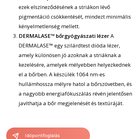
ezek elszíneződésének
a striákon lévő
pigmentáció
csökkentését, mindezt minimális
kényelmetlenség mellett.
DERMALASE™ bőrgyógyászati lézer
A
DERMALASE™ egy szilárdtest dióda lézer,
amely különösen jó azoknak a striáknak a
kezelésére, amelyek mélyebben helyezkednek
el a bőrben. A készülék 1064 nm-es
hullámhossza mélyre hatol a bőrszövetben, és
a nagyobb energiafókuszálás révén jelentősen
javíthatja a bőr megjelenését és textúráját.
Időpontfoglalás