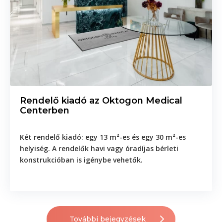
X IPL-es bőrfiatalítás 560nm
- Teljes arc
85. 000 Ft
- Orcák
60. 000 Ft
Rendelő kiadó az Oktogon Medical
- Orr
Centerben
40. 000 Ft
- Nyak
Két rendelő kiadó: egy 13 m²-es és egy 30 m²-es
40. 000 Ft
helyiség. A rendelők havi vagy óradíjas bérleti
konstrukcióban is igénybe vehetők.
- Mellkas
75. 000 Ft
- Kezek
40. 000 Ft
További bejegyzések