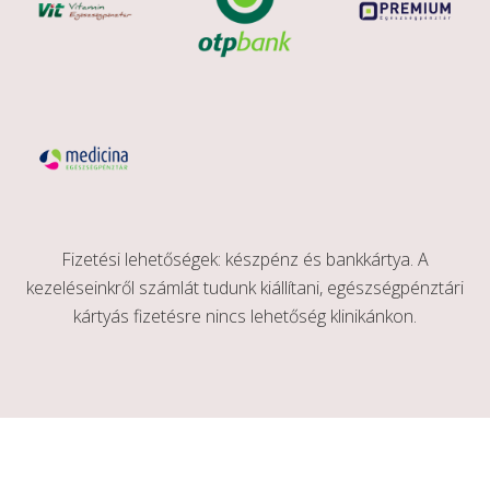
- Orr
50. 000 Ft
- Orcák
70. 000 Ft
- Orr + orcák
75. 000 Ft
- Teljes arc
85. 000 Ft
Fizetési lehetőségek: készpénz és bankkártya. A
kezeléseinkről számlát tudunk kiállítani, egészségpénztári
- Nyak
kártyás fizetésre nincs lehetőség klinikánkon.
50. 000 Ft
- Frontális - homlok
50. 000 Ft
- Áll régió
50. 000 Ft