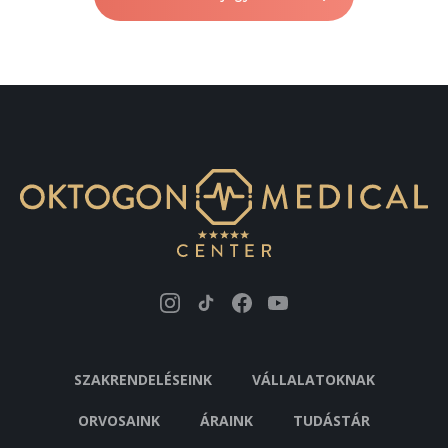
- Frontális - homlok
40. 000 Ft
- Áll régió
40. 000 Ft
- Hát
90. 000 Ft
- Arc + nyak + mellkas
150. 000 Ft
- Arc + nyak + mellkas + kezek
200. 000 Ft
PICOLO LASER LÉZERES KEZELÉS
ÁRAK
SZAKRENDELÉSEINK
VÁLLALATOKNAK
A kezelendő területek meghatározása
ORVOSAINK
ÁRAINK
TUDÁSTÁR
személyes konzultáció alapján