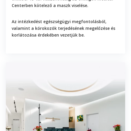
Centerben kötelező a maszk viselése
.
- Kis terület
50. 000 Ft
Az intézkedést
egészségügyi megfontolásból
,
- Közepes terület
valamint a
kórokozók terjedésének megelőzése és
80. 000 Ft
korlátozása érdekében
vezetjük be.
- Nagy terület
85. 000 Ft
X Erek, seprűvénák kezelése
- Kis terület
50. 000 Ft
- Közepes terület
85. 000 Ft
- Nagy terület
95. 000 Ft