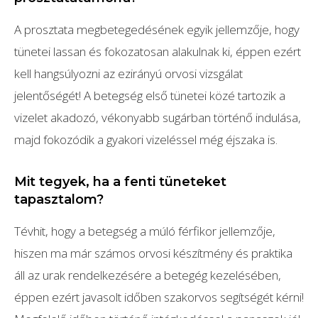
A prosztata megbetegedésének egyik jellemzője, hogy
tünetei lassan és fokozatosan alakulnak ki, éppen ezért
kell hangsúlyozni az ezirányú orvosi vizsgálat
jelentőségét! A betegség első tünetei közé tartozik a
vizelet akadozó, vékonyabb sugárban történő indulása,
majd fokozódik a gyakori vizeléssel még éjszaka is.
Mit tegyek, ha a fenti tüneteket
tapasztalom?
Tévhit, hogy a betegség a múló férfikor jellemzője,
hiszen ma már számos orvosi készítmény és praktika
áll az urak rendelkezésére a betegég kezelésében,
éppen ezért javasolt időben szakorvos segítségét kérni!