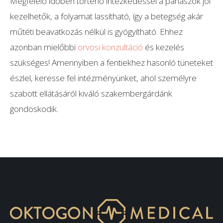
Megfelelő időben történő intézkedéssel a panaszok jól
kezelhetők, a folyamat lassítható, így a betegség akár
műtéti beavatkozás nélkül is gyógyítható. Ehhez
azonban mielőbbi
orvosi konzultáció
és kezelés
szükséges! Amennyiben a fentiekhez hasonló tüneteket
észlel, keresse fel intézményünket, ahol személyre
szabott ellátásáról kiváló szakembergárdánk
gondoskodik.