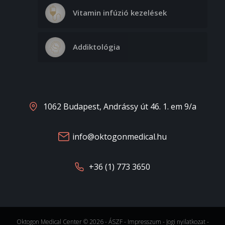
Vitamin infúzió kezelések
Addiktológia
1062 Budapest, Andrássy út 46. 1. em 9/a
info@oktogonmedical.hu
+36 (1) 773 3650
Oktogon Medical Center © 2026 -
ÁSZF
-
Impresszum
-
Jogi nyilatkozat
-