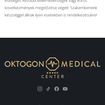
esetleges későbbi kellemetlenségek vagy kóros
következmények megelőzése végett. Szakembereink
készséggel állnak ilyen esetekben is rendelkezésükre!