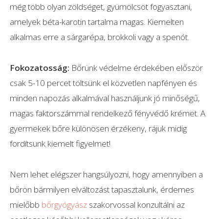
még több olyan zöldséget, gyümölcsöt fogyasztani,
amelyek béta-karotin tartalma magas. Kiemelten
alkalmas erre a sárgarépa, brokkoli vagy a spenót.
Fokozatosság:
Bőrünk védelme érdekében először
csak 5-10 percet töltsünk el közvetlen napfényen és
minden napozás alkalmával használjunk jó minőségű,
magas faktorszámmal rendelkező fényvédő krémet. A
gyermekek bőre különösen érzékeny, rájuk midig
fordítsunk kiemelt figyelmet!
Nem lehet elégszer hangsúlyozni, hogy amennyiben a
bőrön bármilyen elváltozást tapasztalunk, érdemes
mielőbb
bőrgyógyász
szakorvossal konzultálni az