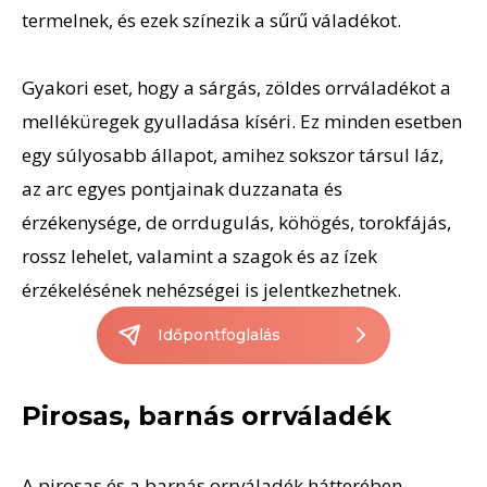
termelnek, és ezek színezik a sűrű váladékot.
Gyakori eset, hogy a sárgás, zöldes orrváladékot a
melléküregek gyulladása kíséri. Ez minden esetben
egy súlyosabb állapot, amihez sokszor társul láz,
az arc egyes pontjainak duzzanata és
érzékenysége, de orrdugulás, köhögés, torokfájás,
rossz lehelet, valamint a szagok és az ízek
érzékelésének nehézségei is jelentkezhetnek.
Időpontfoglalás
Pirosas, barnás orrváladék
A pirosas és a barnás orrváladék hátterében