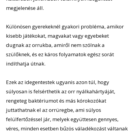
megjelenése áll.
Különösen gyerekeknél gyakori probléma, amikor
kisebb játékokat, magvakat vagy egyebeket
dugnak az orrukba, amiről nem szólnak a
szülőknek, és ez káros folyamatok egész sorát
indíthatja útnak.
Ezek az idegentestek ugyanis azon túl, hogy
súlyosan is felsérthetik az orr nyálkahártyáját,
rengeteg baktériumot és más kórokozókat
juttathatnak el az orrüregbe, ami súlyos
felülfertőzéssel jár, melyek együttesen gennyes,
véres, minden esetben bűzös váladékozást váltanak