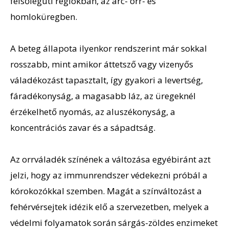
felsőlégúti régiókban, az arc- orr- és
homloküregben.
A beteg állapota ilyenkor rendszerint már sokkal
rosszabb, mint amikor áttetsző vagy vizenyős
váladékozást tapasztalt, így gyakori a levertség,
fáradékonyság, a magasabb láz, az üregeknél
érzékelhető nyomás, az aluszékonyság, a
koncentrációs zavar és a sápadtság.
Az orrváladék színének a változása egyébiránt azt
jelzi, hogy az immunrendszer védekezni próbál a
kórokozókkal szemben. Magát a színváltozást a
fehérvérsejtek idézik elő a szervezetben, melyek a
védelmi folyamatok során sárgás-zöldes enzimeket