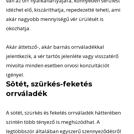
van az orr nyálkahártyájára, könnyedén sérülést
idézhet elő, kiszáríthatja, repedezetté teheti, ami
akár nagyobb mennyiségű vér ürülését is
okozhatja.
Akár áttetsző-, akár barnás orrváladékkal
jelentkezik, a vér tartós jelenléte vagy visszatérő
mivolta minden esetben orvosi konzultációt
igényel.
Sötét, szürkés-feketés
orrváladék
A sötét, szürkés és feketés orrváladék hátterében
szintén több tényező is meghúzódhat. A
legtöbbször általában egyszerű szennyeződésről