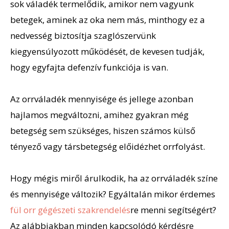
sok váladék termelődik, amikor nem vagyunk
betegek, aminek az oka nem más, minthogy ez a
nedvesség biztosítja szaglószervünk
kiegyensúlyozott működését, de kevesen tudják,
hogy egyfajta defenzív funkciója is van.
Az orrváladék mennyisége és jellege azonban
hajlamos megváltozni, amihez gyakran még
betegség sem szükséges, hiszen számos külső
tényező vagy társbetegség előidézhet orrfolyást.
Hogy mégis miről árulkodik, ha az orrváladék színe
és mennyisége változik? Egyáltalán mikor érdemes
fül orr gégészeti szakrendelés
re
menni segítségért?
Az alábbiakban minden kapcsolódó kérdésre