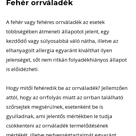
Fehér orrváladék
A fehér vagy fehéres orrváladék az esetek
többségében átmeneti állapotot jelent, egy
kezdődő vagy súlyosabbá váló nátha, illetve az
elhanyagolt allergia egyaránt kiválthat ilyen
jelenséget, sőt nem ritkán folyadékhiányos állapot
is előidézheti.
Hogy mitől fehéredik be az orrváladék? Jellemzően
attól, hogy az orrfolyás miatt az orrban található
szőrsejtek megsérülnek, esetenként be is
gyulladnak, ami jelentős mértékben le tudja
csökkenteni az orrváladék termelődésének
mértékét, illetve nedvességtartalmát egyaránt.