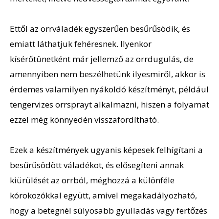
Ettől az orrváladék egyszerűen besűrűsödik, és
emiatt láthatjuk fehéresnek. Ilyenkor
kísérőtünetként már jellemző az orrdugulás, de
amennyiben nem beszélhetünk ilyesmiről, akkor is
érdemes valamilyen nyákoldó készítményt, például
tengervizes orrsprayt alkalmazni, hiszen a folyamat
ezzel még könnyedén visszafordítható.
Ezek a készítmények ugyanis képesek felhígítani a
besűrűsödött váladékot, és elősegíteni annak
kiürülését az orrból, méghozzá a különféle
kórokozókkal együtt, amivel megakadályozható,
hogy a betegnél súlyosabb gyulladás vagy fertőzés