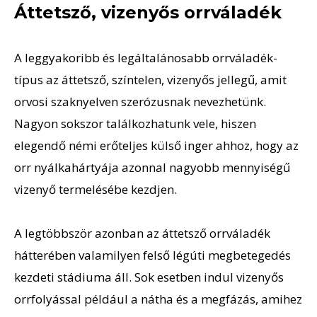
Áttetsző, vizenyős orrváladék
A leggyakoribb és legáltalánosabb orrváladék-
típus az áttetsző, színtelen, vizenyős jellegű, amit
orvosi szaknyelven szerózusnak nevezhetünk.
Nagyon sokszor találkozhatunk vele, hiszen
elegendő némi erőteljes külső inger ahhoz, hogy az
orr nyálkahártyája azonnal nagyobb mennyiségű
vizenyő termelésébe kezdjen.
A legtöbbször azonban az áttetsző orrváladék
hátterében valamilyen felső légúti megbetegedés
kezdeti stádiuma áll. Sok esetben indul vizenyős
orrfolyással például a nátha és a megfázás, amihez