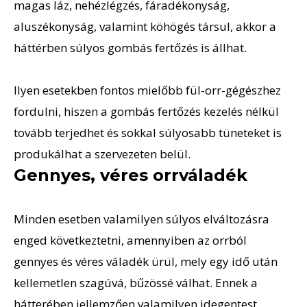
magas láz, nehézlégzés, fáradékonyság,
aluszékonyság, valamint köhögés társul, akkor a
háttérben súlyos gombás fertőzés is állhat.
Ilyen esetekben fontos mielőbb fül-orr-gégészhez
fordulni, hiszen a gombás fertőzés kezelés nélkül
tovább terjedhet és sokkal súlyosabb tüneteket is
produkálhat a szervezeten belül.
Gennyes, véres orrváladék
Minden esetben valamilyen súlyos elváltozásra
enged következtetni, amennyiben az orrból
gennyes és véres váladék ürül, mely egy idő után
kellemetlen szagúvá, bűzössé válhat. Ennek a
hátterében jellemzően valamilyen idegentest