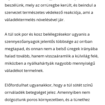
beszélünk, mely az orrüregbe került, és beindul a
szervezet természetes védekező reakciója, ami a
váladéktermelés növelésével jár.
A túl sok por és kosz belélegzésekor ugyanis a
szennyezőanyagok jelentős többsége az orrban
megtapad, és onnan nem a belső üregek irányába
halad tovább, hanem visszaáramlik a külvilág felé,
miközben a nyálkahártyák nagyobb mennyiségű
váladékot termelnek.
Előfordulhat ugyanakkor, hogy a túl sötét színű
orrváladék betegséget jelez. Amennyiben nem
dolgoztunk poros környezetben, és a tünethez