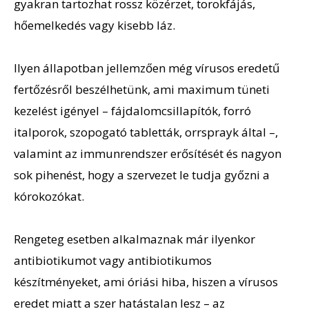
gyakran tartozhat rossz közérzet, torokfájás,
hőemelkedés vagy kisebb láz.
Ilyen állapotban jellemzően még vírusos eredetű
fertőzésről beszélhetünk, ami maximum tüneti
kezelést igényel – fájdalomcsillapítók, forró
italporok, szopogató tabletták, orrsprayk által –,
valamint az immunrendszer erősítését és nagyon
sok pihenést, hogy a szervezet le tudja győzni a
kórokozókat.
Rengeteg esetben alkalmaznak már ilyenkor
antibiotikumot vagy antibiotikumos
készítményeket, ami óriási hiba, hiszen a vírusos
eredet miatt a szer hatástalan lesz – az