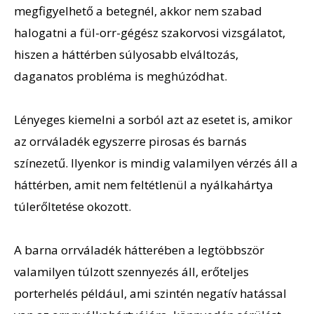
megfigyelhető a betegnél, akkor nem szabad
halogatni a fül-orr-gégész szakorvosi vizsgálatot,
hiszen a háttérben súlyosabb elváltozás,
daganatos probléma is meghúzódhat.
Lényeges kiemelni a sorból azt az esetet is, amikor
az orrváladék egyszerre pirosas és barnás
színezetű. Ilyenkor is mindig valamilyen vérzés áll a
háttérben, amit nem feltétlenül a nyálkahártya
túlerőltetése okozott.
A barna orrváladék hátterében a legtöbbször
valamilyen túlzott szennyezés áll, erőteljes
porterhelés például, ami szintén negatív hatással