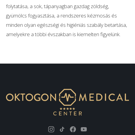
folytatása, a sok, tápanyagban gazdag zöldség,
gyümölcs fogyasztása, a rendszeres kézmosás és
minden olyan egészségi és higiéniás szabály betartása,
amelyekre a többi évszakban is kiemelten figyelünk.