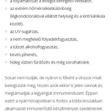
a folyamatosan a levegőt keringető ventilátor,
az extrém hőmérsékletkülönbség
(légkondicionálóval ellátott helyiség és a kinti kánikula
között),
az UV-sugárzás,
a nem megfelelő folyadékfogyasztás,
a túlzott alkoholfogyasztás,
kevés pihenés,
hideg vízben fürdőzés és még sorolhatnánk.
Sokan nem tudják, de nyáron is főként a vírusok miatt
betegszünk meg, hiszen azok ekkor is jelen vannak és
megtámadják a legyengült immunrendszert. Éppen
ezért a nyári hónapokban is fontos a többi évszakban
alkalmazott immunerősítő készítmények szedésének