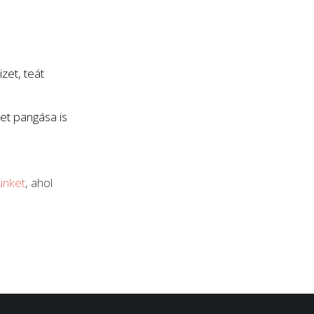
izet, teát
et pangása is
ünket
, ahol