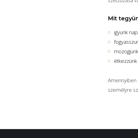
szétzúzása v
Mit tegyü
igyunk napo
fogyasszu
mozogjunk 
étkezzünk
Amennyiben a
személyre sz