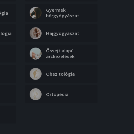
Gyermek
ógia
bőrgyógyászat
lógia
Hajgyógyászat
Őssejt alapú
arckezelések
Obezitológia
Ortopédia