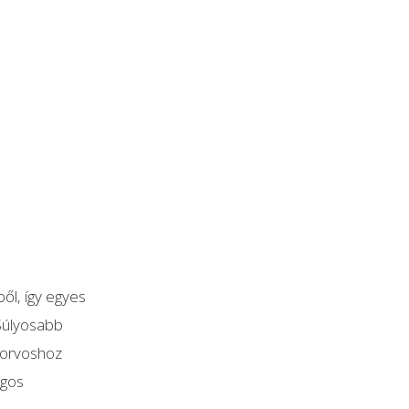
ől, így egyes
Súlyosabb
korvoshoz
ngos