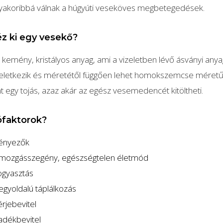
gyakoribbá válnak a húgyúti veseköves megbetegedések.
z ki egy vesekő?
 kemény, kristályos anyag, ami a vizeletben lévő ásványi any
eletkezik és méretétől függően lehet homokszemcse méretű
nt egy tojás, azaz akár az egész vesemedencét kitöltheti.
kófaktorok?
tényezők
, mozgásszegény, egészségtelen életmód
fogyasztás
 egyoldalú táplálkozás
érjebevitel
adékbevitel