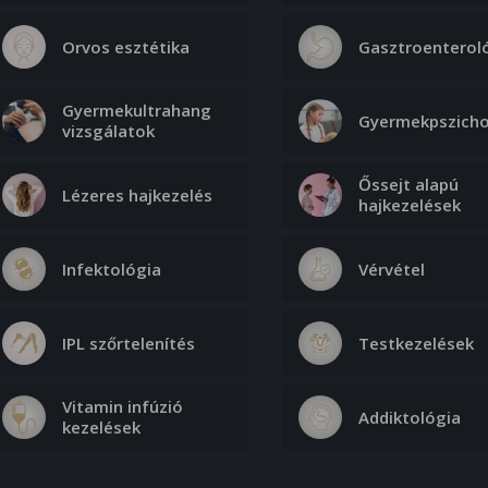
Orvos esztétika
Gasztroenterol
Gyermekultrahang
Gyermekpszicho
vizsgálatok
Őssejt alapú
Lézeres hajkezelés
hajkezelések
Infektológia
Vérvétel
IPL szőrtelenítés
Testkezelések
Vitamin infúzió
Addiktológia
kezelések