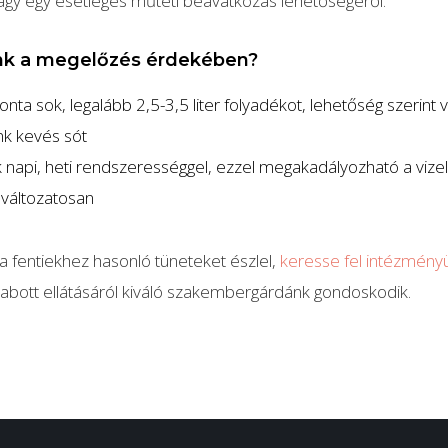
agy egy esetleges műtéti beavatkozás lehetőségéről.
nk a megelőzés érdekében?
nta sok, legalább 2,5-3,5 liter folyadékot, lehetőség szerint v
nk kevés sót
napi, heti rendszerességgel, ezzel megakadályozható a vizel
 változatosan
 fentiekhez hasonló tüneteket észlel,
keresse fel intézmény
abott ellátásáról kiváló szakembergárdánk gondoskodik.