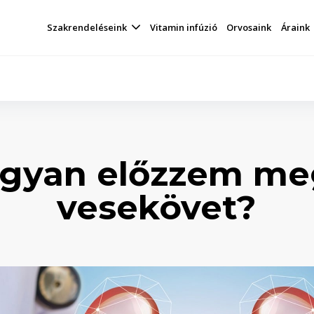
Szakrendeléseink
Vitamin infúzió
Orvosaink
Áraink
gyan előzzem me
vesekövet?