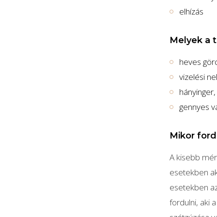
elhízás
Melyek a 
heves gör
vizelési n
hányinger,
gennyes va
Mikor ford
A kisebb mér
esetekben ak
esetekben az
fordulni, aki