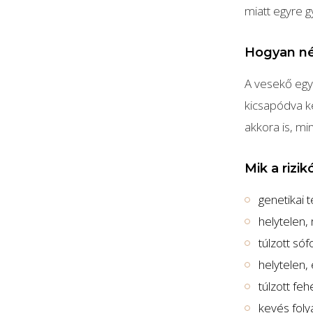
miatt egyre 
Hogyan né
A vesekő egy
kicsapódva k
akkora is, mi
Mik a rizi
genetikai 
helytelen
túlzott só
helytelen,
túlzott feh
kevés foly