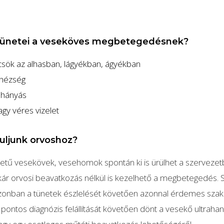
tünetei a veseköves megbetegedésnek?
csök az alhasban, lágyékban, ágyékban
ehézség
 hányás
gy véres vizelet
uljunk orvoshoz?
etű vesekövek, vesehomok spontán ki is ürülhet a szervezetb
ár orvosi beavatkozás nélkül is kezelhető a megbetegedés. 
onban a tünetek észlelését követően azonnal érdemes sza
 a pontos diagnózis felállítását követően dönt a vesekő ultraha