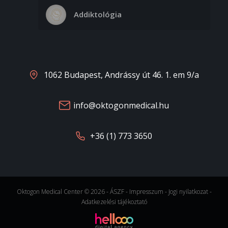
Addiktológia
1062 Budapest, Andrássy út 46. 1. em 9/a
info@oktogonmedical.hu
+36 (1) 773 3650
Oktogon Medical Center © 2026 -
ÁSZF
-
Impresszum
-
Jogi nyilatkozat
-
Adatkezelési tájékoztató